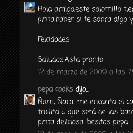
Hola amigo,este solomillo t
pinta,haber si te sobra algo y
Feicidades
Saludos.Asta pronto
12 de marzo de 2009 a las 7
pepa cooks
dijo...
Ñam, Ñam, me encanta el carp
trufita ¿ que será de las bar
pinta deliciosa, besitos pepa.