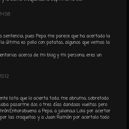
14:58
ra sentencia, pues Pepa me parece que ha acertado la
 la última es pollo con patatas, algunos que vemos la
ntarios acerca de mi blog y mi persona, eres un
15:12
ente lista que lo acierta todo, me abruma, sobretodo
nsaba pasarme dos o tres días dandoos vueltas pero
 tirón.Enhorabuena a Pepa, a juliana,a Lola por acertar
a por las croquetas y a Juan Ramón por acertalo todo