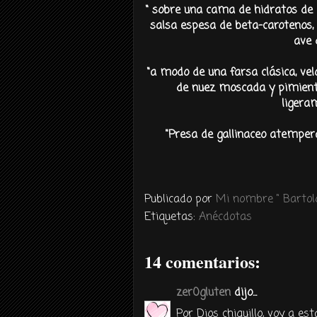
“ sobre una cama de hidratos de c
salsa espesa de beta-carotenos,
ave 
“a modo de una farsa clásica, ve
de nuez moscada y pimienta
ligeram
"Presa de gallinaceo atempe
Publicado por
Mi nombre " Bartolo
Etiquetas:
Anécdotas
14 comentarios:
zer0gluten
dijo...
Por Dios chiquillo, voy a es