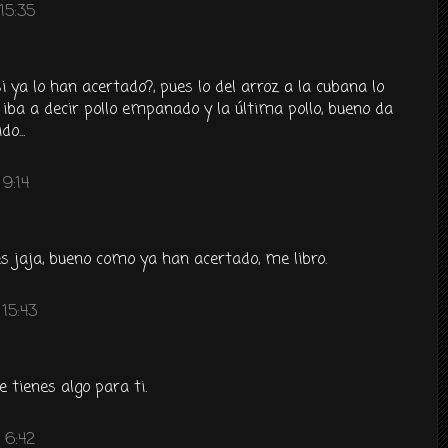
15:35
i ya lo han acertado?, pues lo del arroz a la cubana lo
a iba a decir pollo empanado y la última pollo, bueno da
o...
9:14
s jaja, bueno como ya han acertado, me libro.
15:43
 tienes algo para ti.
 6:42