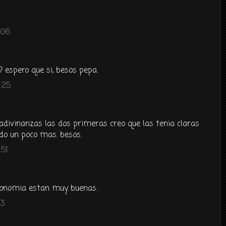
:06
n? espero que si, besos pepa.
:25
adivinanzas las dos primeras creo que las tenia claras
do un poco mas. besos.
:51
ronomia estan muy buenas.
13