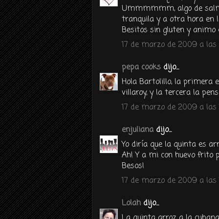
Ummmmmm, algo de salmore
tranquila y a otra hora en 
Besitos sin gluten y animo c
17 de marzo de 2009 a las
pepa cooks
dijo...
Hola Bartolillo, la primera 
villaroy, y la tercera la pen
17 de marzo de 2009 a las 
enjuliana
dijo...
Yo diría que la quinta es ar
Ah! Y a mi con huevo frito p
Besos!
17 de marzo de 2009 a las 
Lolah
dijo...
La quinta arroz a la cubana 