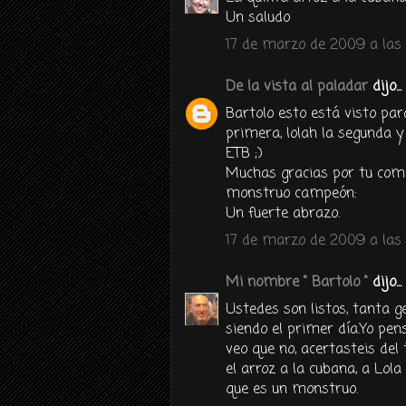
Un saludo
17 de marzo de 2009 a las 
De la vista al paladar
dijo...
Bartolo esto está visto pa
primera, lolah la segunda y
ETB ;)
Muchas gracias por tu come
monstruo campeón:
Un fuerte abrazo.
17 de marzo de 2009 a las 
Mi nombre " Bartolo "
dijo...
Ustedes son listos, tanta g
siendo el primer día.Yo pe
veo que no, acertasteis del
el arroz a la cubana, a Lol
que es un monstruo.