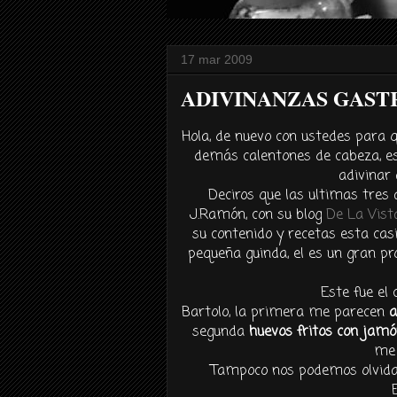
17 mar 2009
ADIVINANZAS GAST
Hola, de nuevo con ustedes para 
demás calentones de cabeza, es
adivinar 
Deciros que las ultimas tres 
J.Ramón, con su blog
De La Vist
su contenido y recetas esta cas
pequeña guinda, el es un gran pro
Este fue e
Bartolo, la primera me parecen
a
segunda
huevos fritos con jamó
me 
Tampoco nos podemos olvid