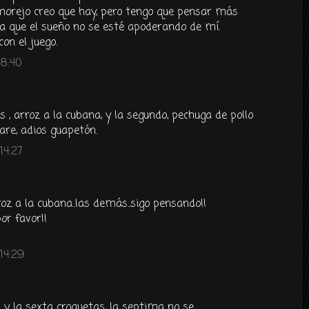
jo creo que hay, pero tengo que pensar más
la que el sueño no se esté apoderando de mí.
on el juego.
 8:40
es , arroz a la cubana, y la segundo, pechuga de pollo
sare, adios guapetón.
14:27
roz a la cubana..las demás..sigo pensando!!
or favor!!
14:29
y la sexta croquetas, la septima no se...