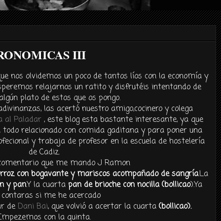
RONOMICAS III
que nos olvidemos un poco de tantos líos con la economía y
peremos relajarnos un ratito y disfrutéis intentando de
algún plato de estos que os pongo.
adivinanzas, las acertó nuestro amigo,cocinero y colega
a al Paladar
, este blog esta bastante interesante, ya que
i todo relacionado con comida gaditana y para poner una
fecional y trabaja de profesor en la escuela de hostelería
de Cadiz.
l comentario que me mando J Ramon
rroz con bogavante y mariscos acompañado de sangría
.La
n y pan
.Y la cuarta
pan de brioche con nocilla
(bollicao
).Ya
contaras si me he acercado
ar de
Dani Bai
, que volvió a acertar la cuarta
(bollicao).
Empezemos con la quinta.