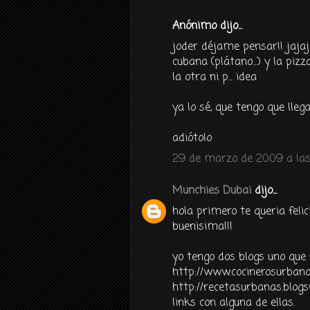
Anónimo dijo...
joder déjame pensar!! jajaj
cubana (plátano...) y la piz
la otra ni p... idea
ya lo sé, que tengo que lleg
adiótolo
29 de marzo de 2009 a las
Munchies Dubai
dijo...
hola primero te queria felic
buenisima!!!
yo tengo dos blogs uno que
http://www.cocinerosurbano
http://recetasurbanas.blogs
links con alguna de ellas.