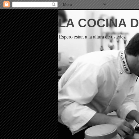
LA COCINA 
Espero estar, a la altura de ustedes