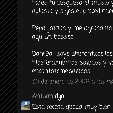
haces tu,desguesa el muslo 
aplasta y siges el procedimie
Pepa,gracias y me agrada un
aqui,un bessso.
Dani,Bai, soys ahutenticos,lo
blosfera,muchos saludos y y
encontrarme.saludos.
30 de enero de 2009 a las 6
Antuan
dijo...
Esta receta queda muy bien 