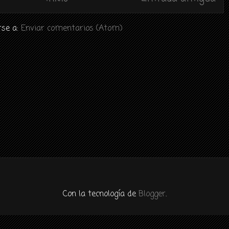
rse a:
Enviar comentarios (Atom)
Con la tecnología de
Blogger
.