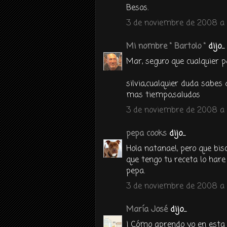
Besos.
3 de noviembre de 2008 a 
Mi nombre " Bartolo "
dijo...
Mar, seguro que cualquier
silvia,cualquier duda sabes
mas tiempo,saludos
3 de noviembre de 2008 a l
pepa cooks
dijo...
Hola natanael, pero que bis
que tengo tu receta lo hare 
pepa.
3 de noviembre de 2008 a 
María José
dijo...
¡ Cómo aprendo yo en esta 