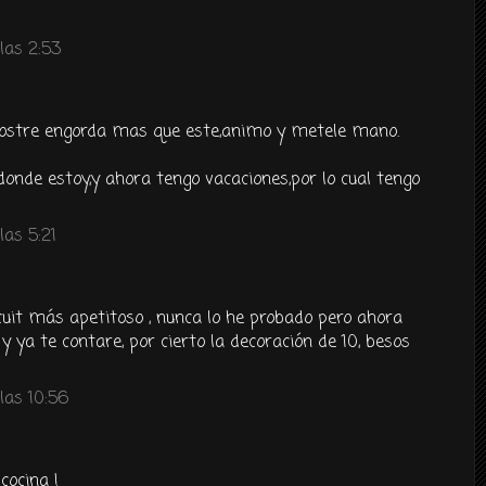
las 2:53
 postre engorda mas que este,animo y metele mano.
 donde estoy,y ahora tengo vacaciones,por lo cual tengo
as 5:21
cuit más apetitoso , nunca lo he probado pero ahora
y ya te contare, por cierto la decoración de 10, besos
las 10:56
cocina !