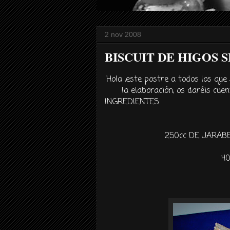
2 nov 2008
BISCUIT DE HIGOS 
Hola ,este postre a todos los que
la
elaboración
, os
daréis
cuent
INGREDIENTES
250
cc
DE JARABE
4