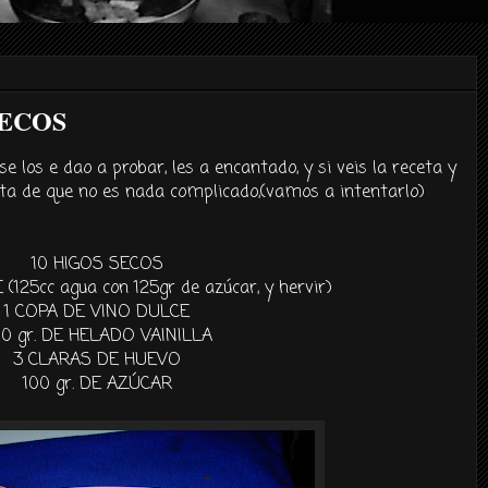
SECOS
 se los e
dao
a probar, les a encantado, y si veis la receta y
a de que no es nada complicado,(vamos a intentarlo)
10 HIGOS SECOS
 (125
cc
agua con 125
gr
de azúcar, y hervir)
1 COPA DE VINO DULCE
00
gr
. DE HELADO VAINILLA
3 CLARAS DE HUEVO
100
gr
. DE AZÚCAR