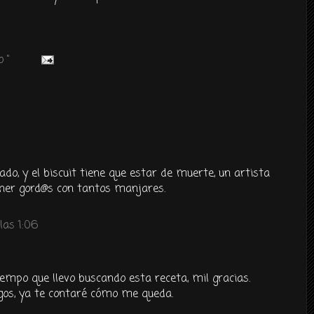
 "
do, y el biscuit tiene que estar de muerte, un artista
poner gord@s con tantos manjares.
las 1:06
empo que llevo buscando esta receta, mil gracias.
igos, ya te contaré cómo me queda.