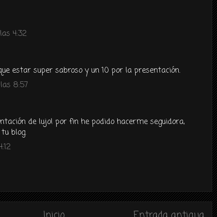
las 4:32
 que estar super sabroso y un 10 por la presentación.
las 8:57
tación de lujo! por fin he podido hacerme seguidora,
tu blog.
4:12
Inicio
Entrada antigua