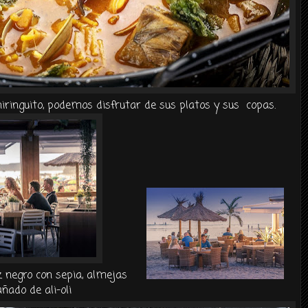
iringuito, podemos disfrutar de sus platos y sus copas.
z negro con sepia, almejas
ñado de ali-oli