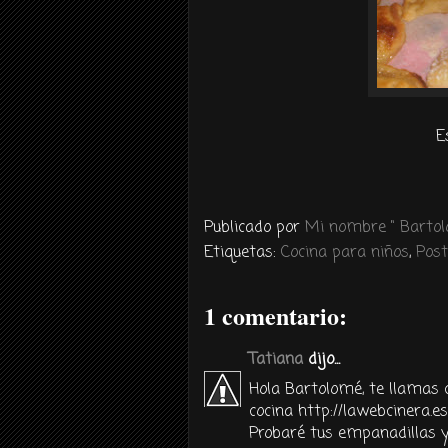
E
Publicado por
Mi nombre " Bartolo
Etiquetas:
Cocina para niños
,
Post
1 comentario:
Tatiana
dijo...
Hola Bartolomé, te llamas 
cocina http://lawebcinera.e
Probaré tus empanadillas y 