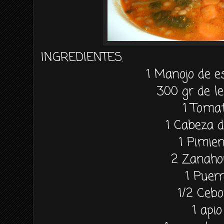
INGREDIENTES.
1 Manojo de e
300 gr de l
1 Toma
1 Cabeza d
1 Pimie
2 Zanaho
1 Puerr
1/2 Cebo
1 apio