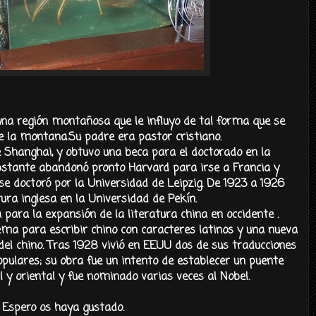
 una región montañosa que le influyo de tal forma que se
de la montana.Su
padre era pastor cristiano.
e Shanghai, y obtuvo una beca para el doctorado en la
bstante abandonó pronto Harvard para irse a Francia y
e doctoró por la Universidad de Leipzig. De 1923 a 1926
ura inglesa en la Universidad de Pekín.
a para la expansión de la literatura china en occidente .
ma para escribir chino con caracteres latinos y una nueva
del chino. Tras 1928 vivió en EEUU dos de sus traducciones
pulares; su obra fue un intento de establecer un puente
l y oriental y fue nominado varias veces al Nobel.
Espero os haya gustado.