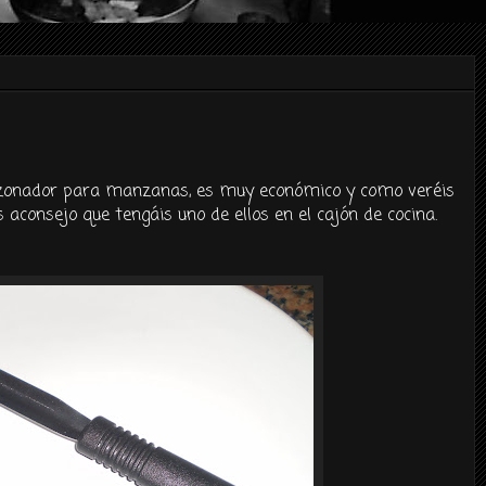
zonador
para manzanas, es muy
económico
y como
veréis
os aconsejo que
tengáis
uno de ellos en el
cajón
de cocina.