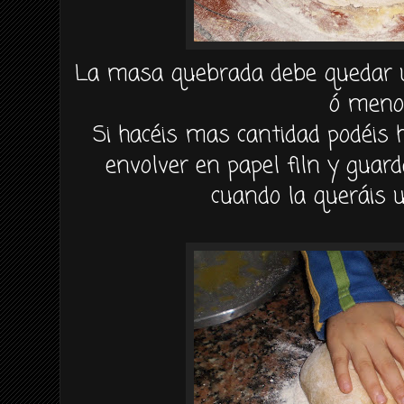
La
masa
quebrada debe quedar
ó meno
Si
hacéis
mas cantidad
podéis
h
envolver en papel
filn
y guarda
cuando la
queráis
u