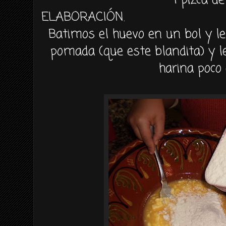
1 pizca de
ELABORACIÓN
.
Batimos el huevo en un
bol
y le
pomada (que este
blandita
) y 
harina poco