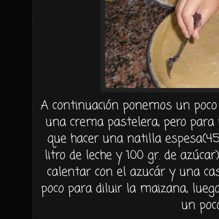
A
continuación
ponemos un poco 
una crema pastelera, pero para
que hacer una
natilla
espesa(4
litro de leche y 100
gr
. de
azúcar
calentar con el azucár y una c
poco para diluir la
maizana
, lueg
un poco