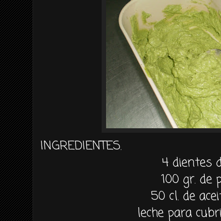
INGREDIENTES.
4 dientes d
100
gr
. de 
50
cl
. de acei
leche para cubri