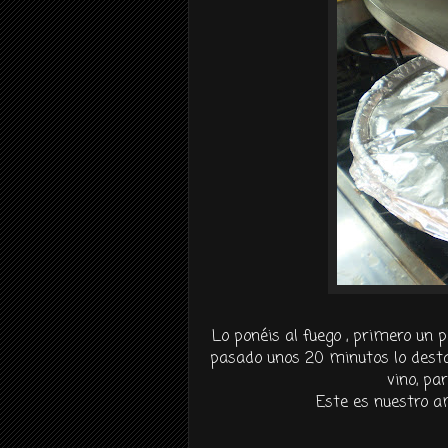
Lo
ponéis
al fuego , primero un 
pasado unos 20
minutos
lo
dest
vino, pa
Este es nuestro am