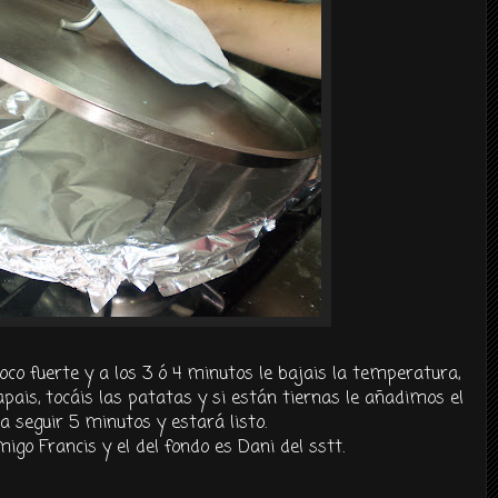
poco
fuerte
y a los 3 ó 4 minutos le bajais la temperatura,
apais
,
tocáis
las patatas y si
están
tiernas le añadimos el
ra seguir 5 minutos y
estará
listo.
igo Francis y el del fondo es Dani del sstt.