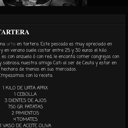
 TARTERA
una
urta
en tartera. Este pescado es muy apreciado en
 en verano suele costar entre 25 y 30 euros el kilo.
 es con anzuelo ó con red, le encanta comer cangrejos con
y sabrosa, n
uestra
amiga
Cati
al ser de C
euta
y estar en
o
hechara
de menos en sus mercados.
Empezamos
con la receta.
1 KILO DE
URTA
APRX
1 CEBOLLA
3 DIENTES DE AJOS
750
GR
. PATATAS
2 PIMIENTOS
4 TOMATES
1 VASO DE ACEITE OLIVA