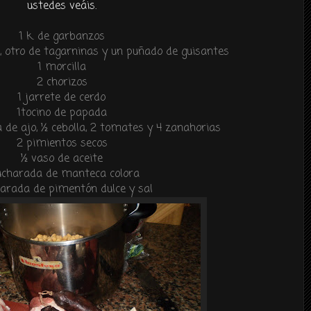
ustedes veáis.
1 k. de garbanzos
s, otro de tagarninas y un puñado de guisantes
1 morcilla
2 chorizos
1 jarrete de cerdo
1tocino de papada
a de ajo, ½ cebolla, 2 tomates y 4 zanahorias
2 pimientos secos
½ vaso de aceite
cucharada de manteca colora
harada de pimentón dulce y sal