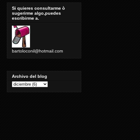
Si quieres consultarme ò
sugerirme algo,puedes
escribirme a.
bartoloconil@hotmail.com
Archivo del blog