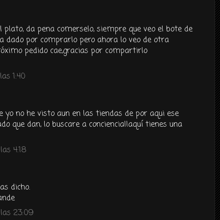
l plato, da pena comerselo, siempre que veo el bote de
 dado por comprarlo pero ahora lo veo de otra
róximo pedido cae,gracias por compartirlo
las 1:40
ue yo no he visto aun en las tiendas de por aqui ese
ado que dan, lo buscare a conciencia!!aquí tienes una
las 4:18
as dicho.
rande
las 23:09