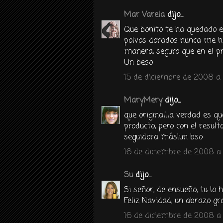
Mar Varela
dijo...
Que bonito te ha quedado e
polvos dorados nunca me ha
manera, seguro que en el p
Un beso
15 de diciembre de 2008 a 
MaryMery
dijo...
que original!la verdad es q
producto, pero con el result
seguidora más!un bso
16 de diciembre de 2008 a 
Su
dijo...
Si señor, de ensueño, tu lo h
Feliz Navidad, un abrazo g
16 de diciembre de 2008 a 