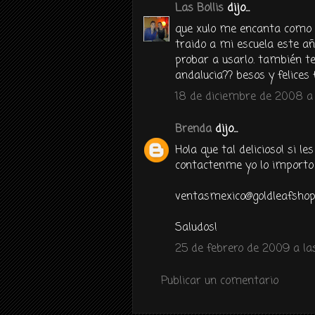
Las Bollis
dijo...
que xulo me encanta como q
traido a mi escuela este a
probar a usarlo. también t
andalucia?? besos y felices 
18 de diciembre de 2008 a 
Brenda
dijo...
Hola que tal delicioso! si l
contactenme yo lo importo 
ventasmexico@goldleafsho
Saludos!
25 de febrero de 2009 a las
Publicar un comentario