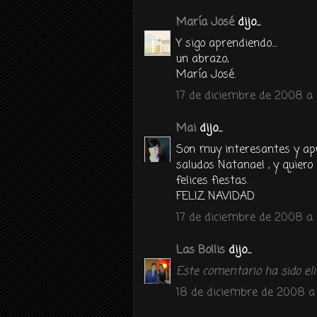
María José
dijo...
Y sigo aprendiendo....
un abrazo,
María José.
17 de diciembre de 2008 a 
Mai
dijo...
Son muy interesantes y apr
saludos Natanael , y quiero
felices fiestas.
FELIZ NAVIDAD
17 de diciembre de 2008 a 
Las Bollis
dijo...
Este comentario ha sido eli
18 de diciembre de 2008 a 