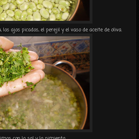
 los ajos picados, el perejil y el vaso de aceite de oliva.
imos con la sal y la pimienta.