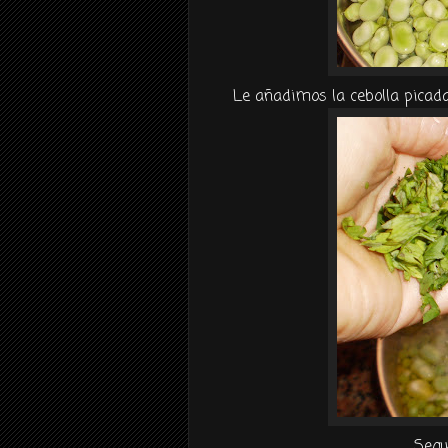
Le
añadimos
la cebolla picada,
Segu