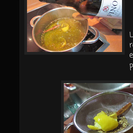
L
r
e
p