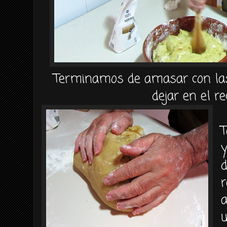
Terminamos de amasar con la
dejar en el re
T
d
r
a
u